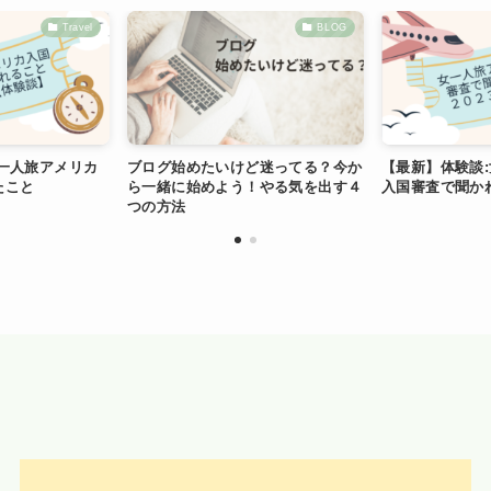
Travel
BLOG
一人旅アメリカ
ブログ始めたいけど迷ってる？今か
【最新】体験談
たこと
ら一緒に始めよう！やる気を出す４
入国審査で聞か
つの方法